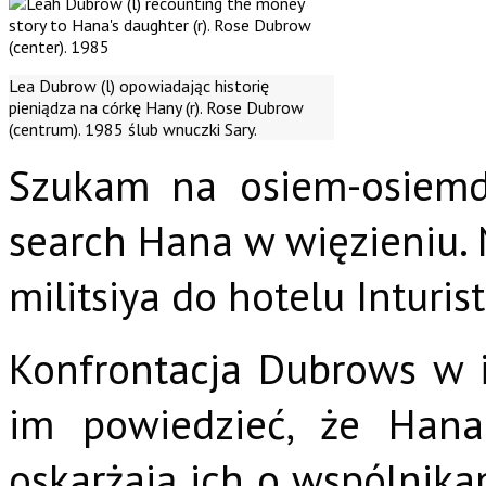
Lea Dubrow (l) opowiadając historię
pieniądza na córkę Hany (r). Rose Dubrow
(centrum). 1985 ślub wnuczki Sary.
Szukam na osiem-osiemdzi
search Hana w więzieniu. 
militsiya do hotelu Inturist
Konfrontacja Dubrows w i
im powiedzieć, że Hana 
oskarżają ich o wspólnika