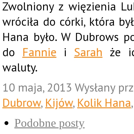
Zwolniony z więzienia L
wróciła do córki, która by
Hana było. W Dubrows pow
do
Fannie
i
Sarah
że ic
waluty.
10 maja, 2013
Wysłany pr
Dubrow
,
Kijów
,
Kolik Hana
Podobne posty