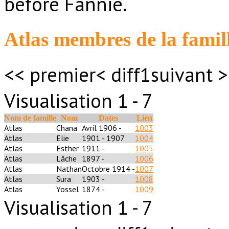
before Fannie.
Atlas membres de la famil
<< premier
< diff
1
suivant >
Visualisation 1 - 7
Nom de famille
Nom
Dates
Lien
Atlas
Chana
Avril 1906 -
1003
Atlas
Elie
1901 - 1907
1004
Atlas
Esther
1911 -
1005
Atlas
Lâche
1897 -
1006
Atlas
Nathan
Octobre 1914 -
1007
Atlas
Sura
1903 -
1008
Atlas
Yossel
1874 -
1009
Visualisation 1 - 7