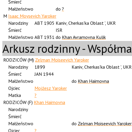
Śmierć
Małżeństwo
do
?
M
Isaac Moysevich Yaroker
Narodziny
ABT 1905
Kaniv, Cherkas'ka Oblast ', UKR
Śmierć
ISR
Małżeństwo
ABT 1931
do
Khan Avramovna Kulik
Arkusz rodzinny - Współm
RODZICÓW (
M
)
Zelman Moiseevich Yaroker
Narodziny
1899
Kaniv, Cherkas'ka Oblast ', UKR
Śmierć
JAN 1944
Małżeństwo
do
Khan Haimovna
Ojciec
Mojżesz Yaroker
Matka
?
RODZICÓW (
F
)
Khan Haimovna
Narodziny
Śmierć
Małżeństwo
do
Zelman Moiseevich Yaroker
Ojciec
?