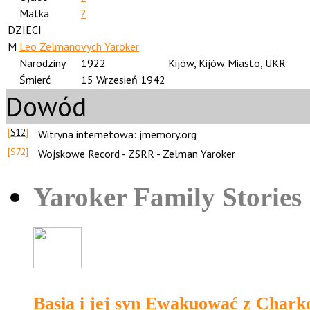
Matka
?
DZIECI
M
Leo Zelmanovych Yaroker
Narodziny
1922
Kijów, Kijów Miasto, UKR
Śmierć
15 Wrzesień 1942
Dowód
[
S12
]
Witryna internetowa: jmemory.org
[S72]
Wojskowe Record - ZSRR - Zelman Yaroker
Yaroker Family Stories
Basia i jej syn Ewakuować z Chark