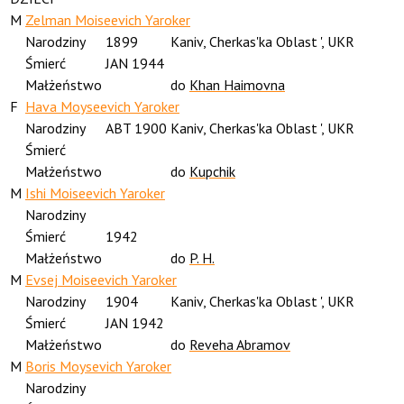
M
Zelman Moiseevich Yaroker
Narodziny
1899
Kaniv, Cherkas'ka Oblast ', UKR
Śmierć
JAN 1944
Małżeństwo
do
Khan Haimovna
F
Hava Moyseevich Yaroker
Narodziny
ABT 1900
Kaniv, Cherkas'ka Oblast ', UKR
Śmierć
Małżeństwo
do
Kupchik
M
Ishi Moiseevich Yaroker
Narodziny
Śmierć
1942
Małżeństwo
do
P. H.
M
Evsej Moiseevich Yaroker
Narodziny
1904
Kaniv, Cherkas'ka Oblast ', UKR
Śmierć
JAN 1942
Małżeństwo
do
Reveha Abramov
M
Boris Moysevich Yaroker
Narodziny