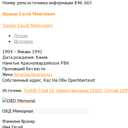
Номер дела источника информации 846, 665
Ярокер Евсей Моисеевич
Yaroker Евсей Моисеевич
Детали
Источник
1904 – Январь 1942
Дата рождения: Канев
Нанятые Красногвардейское РВК
Пропавший без вести.
Жена
Revecha Abramonov
Собственный адрес: Kaz На Оби Dpechbertexit
Источник:
TsAMO Fond 58, Инвентаризация 18001, Случай 109
ОБД Мемориал
Фамилия Ярокер
Имя Евсей