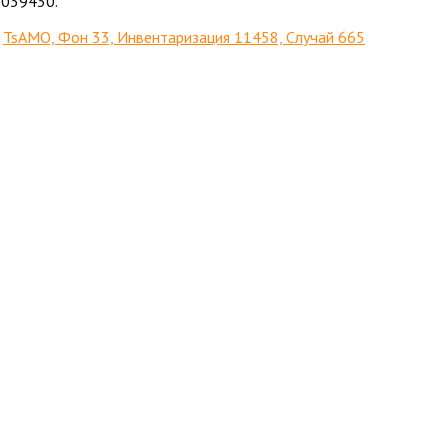
№ 039430.
,
TsAMO, Фон 33, Инвентаризация 11458, Случай 665