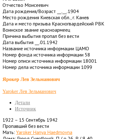
Отчество Моисеевич
Дата рождения/Возраст __.__.1904
Место рождения Киевская обл., г. Канев
Дата и место призыва Красногвардейский РВК
Воинское звание красноармеец
Причина выбытия пропал без вести
Дата выбытия __.01.1942
Название источника информации ЦАМО
Номер фонда источника информации 58
Номер описи источника информации 18001
Номер дела источника информации 1099
Ярокер Лев Зельманович
Yaroker Лев Зельманович
Детали
Источник
1922 – 15 Сентябрь 1942
Пропавший без вести
Мать:
Yaroker Hanya Haedmovna
Дома: Город Cverdlovsk, П / о 26, P / Я. 40