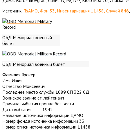
Дома: Boroshilovgrad, Линия W, Ре, D-7, Квартира 20, Списка 
Источник:
TsAMO, Фон 33, Инвентаризация 11458, Случай 846
ОБД Мемориал военный
билет
ОБД Мемориал военный билет
Фамилия Ярокер
Имя Ишия
Отчество Моисеевич
Последнее место службы 1089 СП 322 СД
Воинское звание ст. лейтенант
Причина выбытия пропал без вести
Дата выбытия __.__.1942
Название источника информации ЦАМО
Номер фонда источника информации 33
Номер описи источника информации 11458