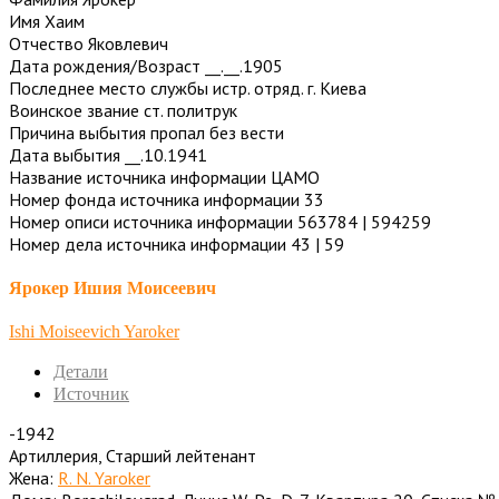
Имя Хаим
Отчество Яковлевич
Дата рождения/Возраст __.__.1905
Последнее место службы истр. отряд. г. Киева
Воинское звание ст. политрук
Причина выбытия пропал без вести
Дата выбытия __.10.1941
Название источника информации ЦАМО
Номер фонда источника информации 33
Номер описи источника информации 563784 | 594259
Номер дела источника информации 43 | 59
Ярокер Ишия Моисеевич
Ishi Moiseevich Yaroker
Детали
Источник
-1942
Артиллерия, Старший лейтенант
Жена:
R. N. Yaroker