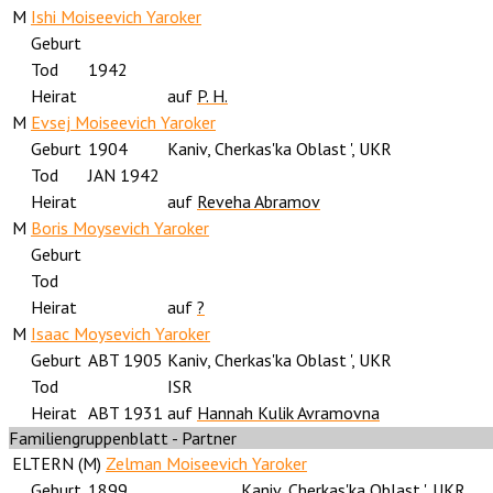
M
Ishi Moiseevich Yaroker
Geburt
Tod
1942
Heirat
auf
P. H.
M
Evsej Moiseevich Yaroker
Geburt
1904
Kaniv, Cherkas'ka Oblast ', UKR
Tod
JAN 1942
Heirat
auf
Reveha Abramov
M
Boris Moysevich Yaroker
Geburt
Tod
Heirat
auf
?
M
Isaac Moysevich Yaroker
Geburt
ABT 1905
Kaniv, Cherkas'ka Oblast ', UKR
Tod
ISR
Heirat
ABT 1931
auf
Hannah Kulik Avramovna
Familiengruppenblatt - Partner
ELTERN (
M
)
Zelman Moiseevich Yaroker
Geburt
1899
Kaniv, Cherkas'ka Oblast ', UKR