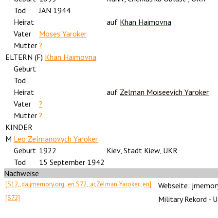
Tod
JAN 1944
Heirat
auf
Khan Haimovna
Vater
Moses Yaroker
Mutter
?
ELTERN (
F
)
Khan Haimovna
Geburt
Tod
Heirat
auf
Zelman Moiseevich Yaroker
Vater
?
Mutter
?
KINDER
M
Leo Zelmanovych Yaroker
Geburt
1922
Kiev, Stadt Kiew, UKR
Tod
15 September 1942
Nachweise
[S12,,da,jmemory.org,,en,S72,,ar,Zelman Yaroker,,en]
Webseite: jmemor
[S72]
Military Rekord - 