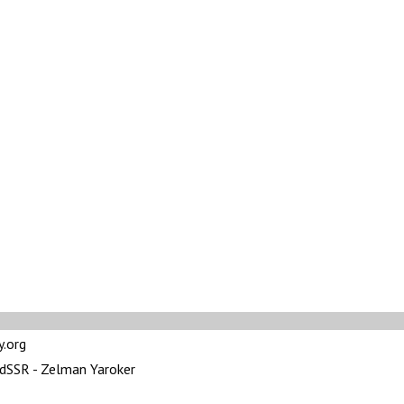
y.org
UdSSR - Zelman Yaroker