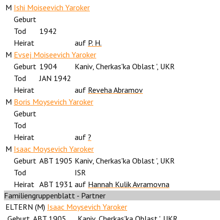
M
Ishi Moiseevich Yaroker
Geburt
Tod
1942
Heirat
auf
P. H.
M
Evsej Moiseevich Yaroker
Geburt
1904
Kaniv, Cherkas'ka Oblast ', UKR
Tod
JAN 1942
Heirat
auf
Reveha Abramov
M
Boris Moysevich Yaroker
Geburt
Tod
Heirat
auf
?
M
Isaac Moysevich Yaroker
Geburt
ABT 1905
Kaniv, Cherkas'ka Oblast ', UKR
Tod
ISR
Heirat
ABT 1931
auf
Hannah Kulik Avramovna
Familiengruppenblatt - Partner
ELTERN (
M
)
Isaac Moysevich Yaroker
Geburt
ABT 1905
Kaniv, Cherkas'ka Oblast ', UKR