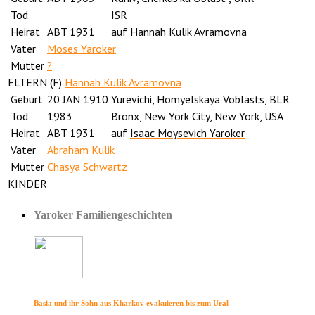
Tod
ISR
Heirat
ABT 1931
auf
Hannah Kulik Avramovna
Vater
Moses Yaroker
Mutter
?
ELTERN (
F
)
Hannah Kulik Avramovna
Geburt
20 JAN 1910
Yurevichi, Homyelskaya Voblasts, BLR
Tod
1983
Bronx, New York City, New York, USA
Heirat
ABT 1931
auf
Isaac Moysevich Yaroker
Vater
Abraham Kulik
Mutter
Chasya Schwartz
KINDER
Yaroker Familiengeschichten
Basia und ihr Sohn aus Kharkov evakuieren bis zum Ural