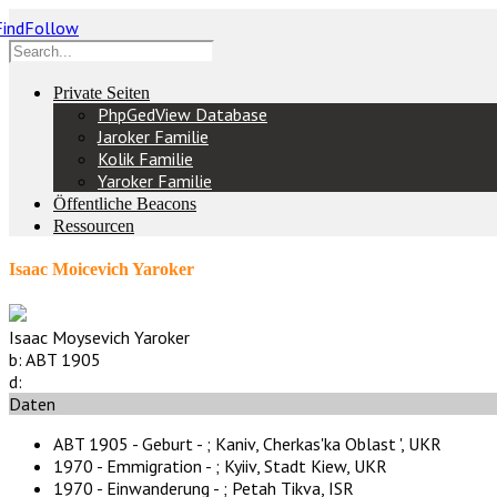
Private Seiten
PhpGedView Database
Jaroker Familie
Kolik Familie
Yaroker Familie
Öffentliche Beacons
Ressourcen
Isaac Moicevich Yaroker
Isaac Moysevich Yaroker
b:
ABT 1905
d:
Daten
ABT 1905 - Geburt - ;
Kaniv, Cherkas'ka Oblast ', UKR
1970 - Emmigration - ;
Kyiiv, Stadt Kiew, UKR
1970 - Einwanderung - ;
Petah Tikva, ISR