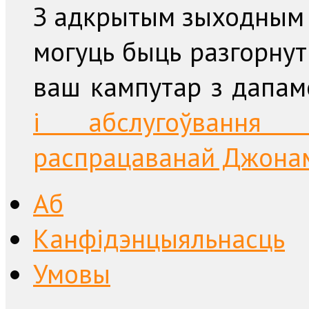
З адкрытым зыходным 
могуць быць разгорнут
ваш кампутар з дапа
і абслугоўвання п
распрацаванай Джонам 
Аб
Канфідэнцыяльнасць
Умовы