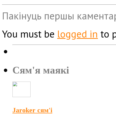
Пакінуць першы камента
You must be
logged in
to 
Сям'я маякі
Jaroker сям'і