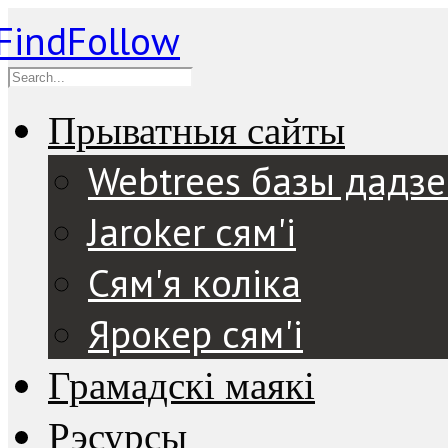
Прыватныя сайты
Webtrees базы дадз
Jaroker сям'і
Сям'я коліка
Ярокер сям'і
Грамадскі маякі
Рэсурсы