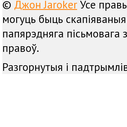
©
Джон Jaroker
Усе прав
могуць быць скапіяваныя
папярэдняга пісьмовага з
правоў.
Разгорнутыя і падтрымл