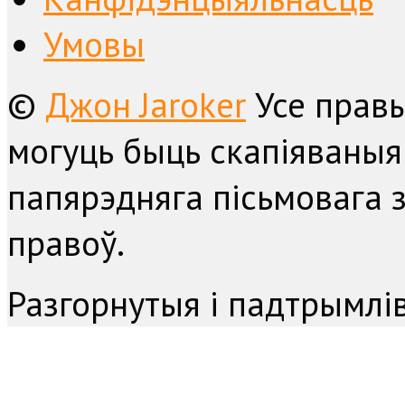
Умовы
©
Джон Jaroker
Усе прав
могуць быць скапіяваныя
папярэдняга пісьмовага з
правоў.
Разгорнутыя і падтрымл