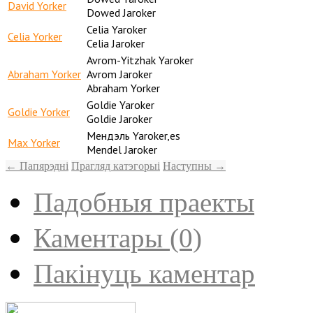
David Yorker
Dowed Jaroker
Celia Yaroker
Celia Yorker
Celia Jaroker
Avrom-Yitzhak Yaroker
Abraham Yorker
Avrom Jaroker
Abraham Yorker
Goldie Yaroker
Goldie Yorker
Goldie Jaroker
Мендэль Yaroker,es
Max Yorker
Mendel Jaroker
← Папярэдні
Прагляд катэгорыі
Наступны →
Падобныя праекты
Каментары (0)
Пакінуць каментар