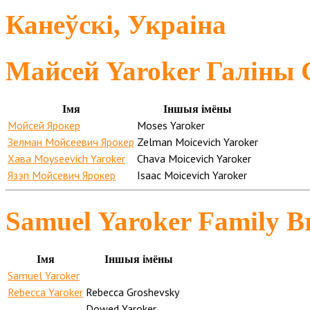
Канеўскі, Украіна
Майсей Yaroker Галіны 
Імя
Іншыя імёны
Мойсей Ярокер
Moses Yaroker
Зелман Мойсеевич Ярокер
Zelman Moicevich Yaroker
Хава Moyseevich Yaroker
Chava Moicevich Yaroker
Язэп Мойсевич Ярокер
Isaac Moicevich Yaroker
Samuel Yaroker Family B
Імя
Іншыя імёны
Samuel Yaroker
Rebecca Yaroker
Rebecca Groshevsky
Dowed Yaroker