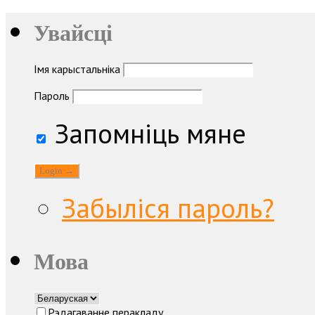
Увайсці
Імя карыстальніка
Пароль
Запомніць мяне
Забыліся пароль?
Мова
Рэдагаванне перакладу