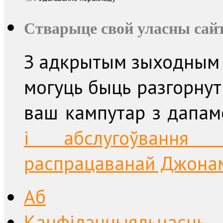
Стварыце свой уласны сайт
З адкрытым зыходным 
могуць быць разгорнут
ваш кампутар з дапа
і абслугоўвання п
распрацаванай Джонам 
Аб
Канфідэнцыяльнасць