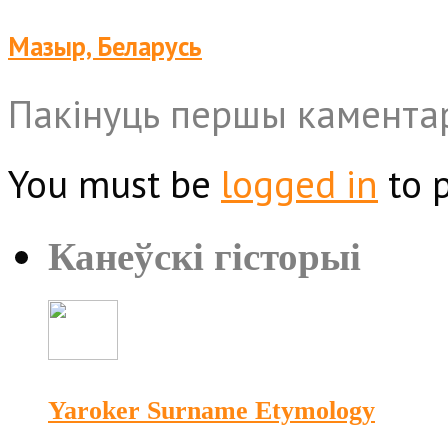
Мазыр, Беларусь
Пакінуць першы камента
You must be
logged in
to 
Канеўскі гісторыі
Yaroker Surname Etymology