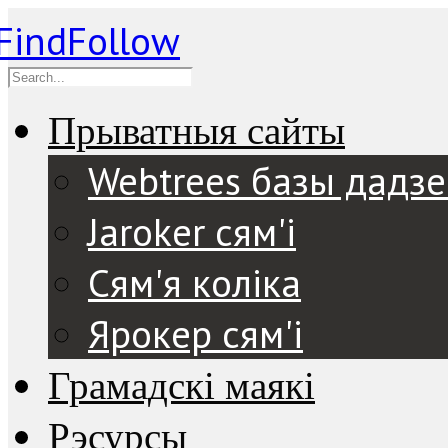
Прыватныя сайты
Webtrees базы дадз
Jaroker сям'і
Сям'я коліка
Ярокер сям'і
Грамадскі маякі
Рэсурсы