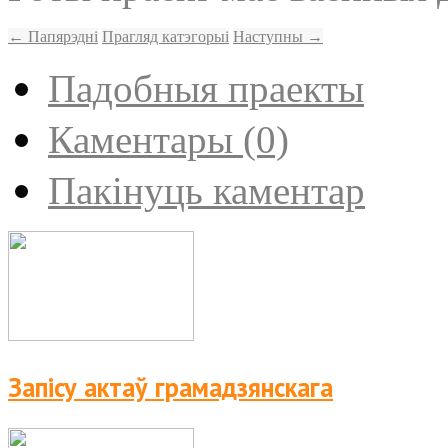
← Папярэдні
Прагляд катэгорыі
Наступны →
Падобныя праекты
Каментары (0)
Пакінуць каментар
Запiсу актаў грамадзянскага