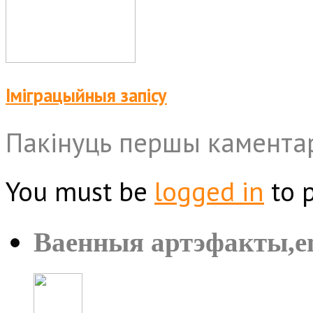
Іміграцыйныя запісу
Пакінуць першы камента
You must be
logged in
to 
Ваенныя артэфакты,e