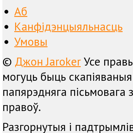
Аб
Канфідэнцыяльнасць
Умовы
©
Джон Jaroker
Усе прав
могуць быць скапіяваныя
папярэдняга пісьмовага з
правоў.
Разгорнутыя і падтрымл