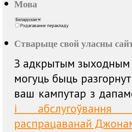
Мова
Рэдагаванне перакладу
Стварыце свой уласны сайт
З адкрытым зыходным 
могуць быць разгорнут
ваш кампутар з дапа
і абслугоўвання п
распрацаванай Джонам 