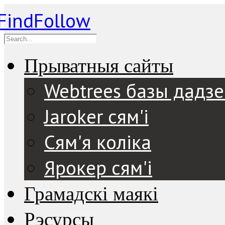
Прыватныя сайты
Webtrees базы дадз
Jaroker сям'і
Сям'я коліка
Ярокер сям'і
Грамадскі маякі
Рэсурсы