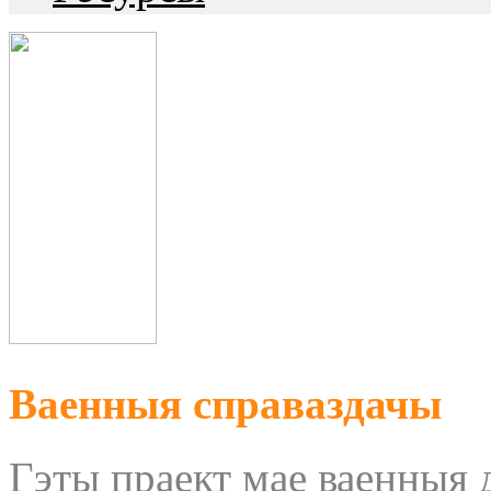
Ваенныя справаздачы
Гэты праект мае ваенныя 