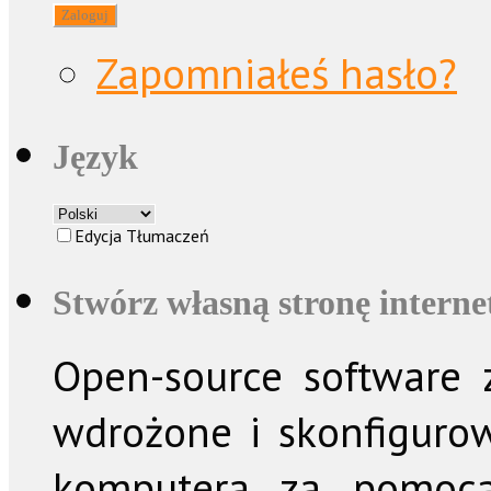
Zapomniałeś hasło?
Język
Edycja Tłumaczeń
Stwórz własną stronę intern
Open-source software z
wdrożone i skonfiguro
komputera za pomo