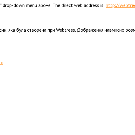
drop-down menu above. The direct web address is:
http://webtre
ин, яка була створена при Webtrees. (Зображення навмисно розм
ті