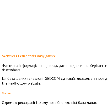
Webtrees Генеалогія базу даних
Фактична інформація, наприклад, дати і відносини, зберігаєть
descendants.
Ця база даних генеалогії GEDCOM сумісний, дозволяє імпорт
the FindFollow website
.
Доступ
Окремою реєстрації і входу потрібно для цієї бази даних.