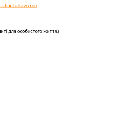
es.findfollow.com
иті для особистого життя.)