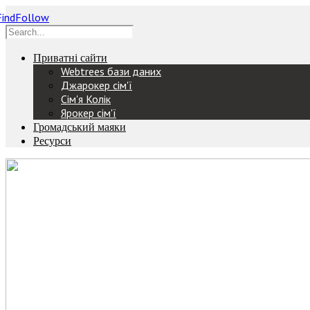
Приватні сайти
Webtrees бази даних
Джарокер сім'ї
Сім'я Колік
Ярокер сім'ї
Громадський маяки
Ресурси