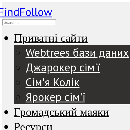
Приватні сайти
Webtrees бази даних
Джарокер сім'ї
Сім'я Колік
Ярокер сім'ї
Громадський маяки
Ресурси