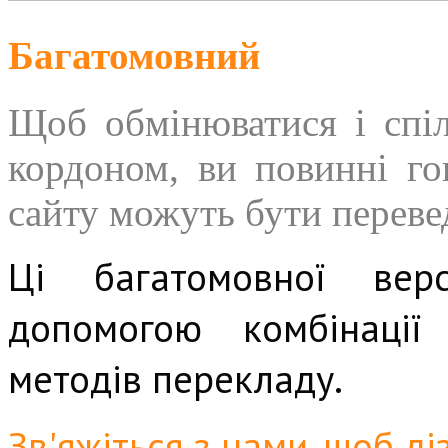
Багатомовний
Щоб обмінюватися і спі
кордоном, ви повинні го
сайту можуть бути перевед
Ці багатомовної вер
допомогою комбінації
методів перекладу.
Зв'яжіться з нами, щоб д