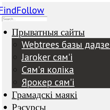
Прыватныя сайты
Webtrees базы дадз
Jaroker сям'і
Сям'я коліка
Ярокер сям'і
Грамадскі маякі
Рэсурсы