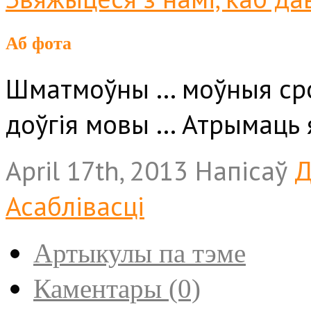
Аб фота
Шматмоўны … моўныя ср
доўгія мовы … Атрымаць 
April 17th
, 2013
Напісаў
Д
Асаблівасці
Артыкулы па тэме
Каментары (0)