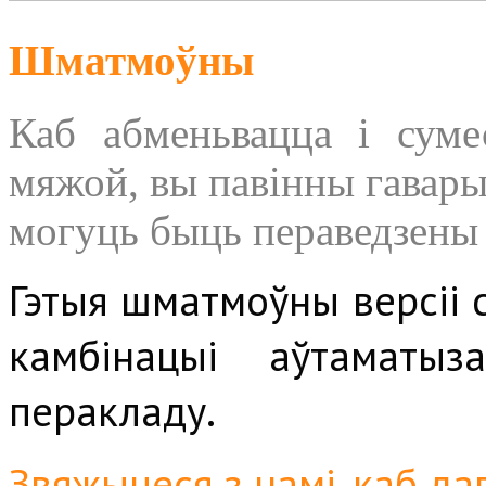
Шматмоўны
Каб абменьвацца і суме
мяжой, вы павінны гаварыц
могуць быць пераведзены
Гэтыя шматмоўны версіі 
камбінацыі аўтаматы
перакладу.
Звяжыцеся з намі, каб д