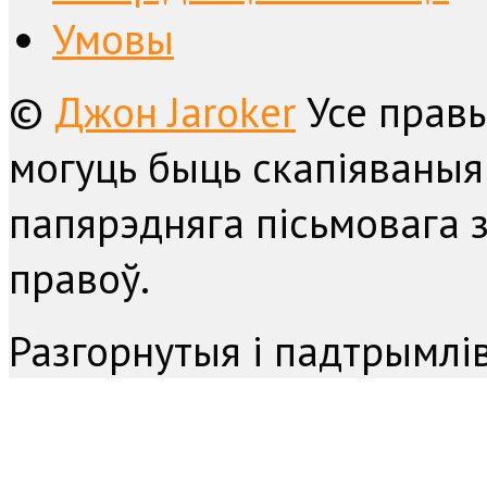
Умовы
©
Джон Jaroker
Усе прав
могуць быць скапіяваныя
папярэдняга пісьмовага з
правоў.
Разгорнутыя і падтрымл