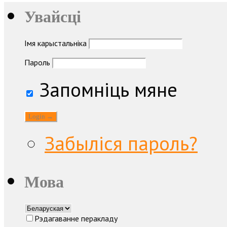
Увайсці
Імя карыстальніка
Пароль
Запомніць мяне
Забыліся пароль?
Мова
Рэдагаванне перакладу