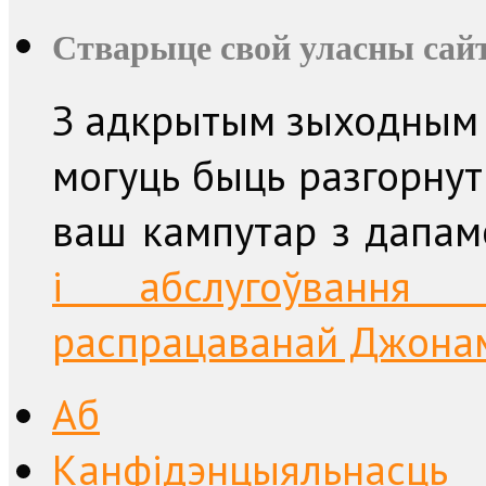
Стварыце свой уласны сайт
З адкрытым зыходным 
могуць быць разгорнут
ваш кампутар з дапа
і абслугоўвання п
распрацаванай Джонам 
Аб
Канфідэнцыяльнасць