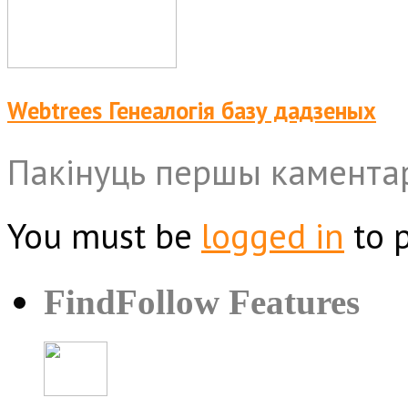
Webtrees Генеалогія базу дадзеных
Пакінуць першы камента
You must be
logged in
to 
FindFollow Features