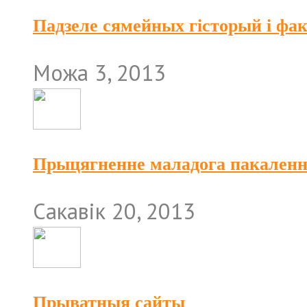
Падзеле сямейных гісторый і фа
Можа 3, 2013
Прыцягненне маладога пакален
Сакавік 20, 2013
Прыватныя сайты