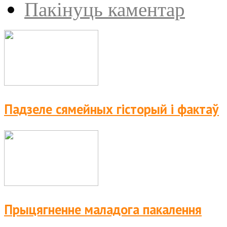
Пакінуць каментар
Падзеле сямейных гісторый і фактаў
Прыцягненне маладога пакалення