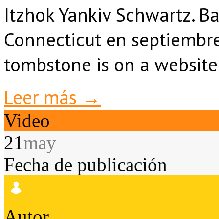
Itzhok Yankiv Schwartz
. B
Connecticut en septiembr
tombstone is on a website
Leer más →
Video
21
may
Fecha de publicación
Autor