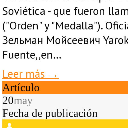
Soviética - que fueron ll
("Orden" y "Medalla"). Ofi
Зельман Мойсеевич Yaroke
Fuente,,en…
Leer más →
Artículo
20
may
Fecha de publicación