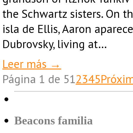
the Schwartz sisters. On th
isla de Ellis, Aaron apar
Dubrovsky, living at…
Leer más →
Página 1 de 5
1
2
3
4
5
Próxi
Beacons familia