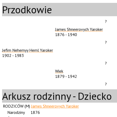
Przodkowie
?
James Shneerovych Yaroker
1876
-
1940
?
Jefim Nehemyy Heml Yaroker
1902
-
1983
?
Wiek
1879
-
1942
?
Arkusz rodzinny - Dziecko
RODZICÓW (
M
)
James Shneerovych Yaroker
Narodziny
1876