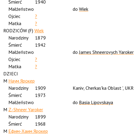
Śmierć
1940
Małżeństwo
do
Wiek
Ojciec
?
Matka
?
RODZICÓW (
F
)
Wiek
Narodziny
1879
Śmierć
1942
Małżeństwo
do
James Shneerovych Yaroker
Ojciec
?
Matka
?
DZIECI
M
Наум Ярокер
Narodziny
1909
Kaniv, Cherkas'ka Oblast ', UKR
Śmierć
1973
Małżeństwo
do
Basia Lipovskaya
M
Z.-Shneer Yaroker
Narodziny
1899
Śmierć
1968
M
Ефим-Хаим Ярокер