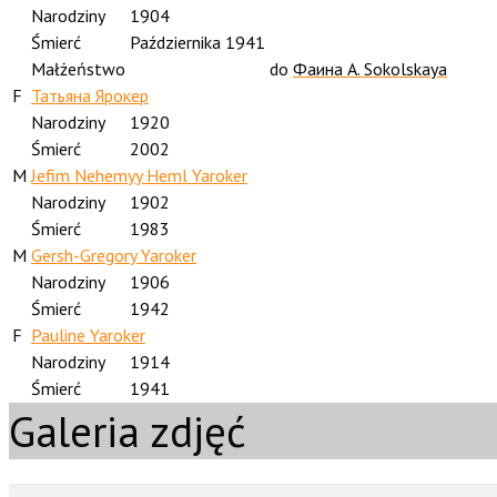
Narodziny
1904
Śmierć
Października 1941
Małżeństwo
do
Фаина А. Sokolskaya
F
Татьяна Ярокер
Narodziny
1920
Śmierć
2002
M
Jefim Nehemyy Heml Yaroker
Narodziny
1902
Śmierć
1983
M
Gersh-Gregory Yaroker
Narodziny
1906
Śmierć
1942
F
Pauline Yaroker
Narodziny
1914
Śmierć
1941
Galeria zdjęć