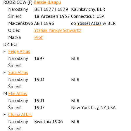
RODZICÓW (
F
)
Bassie Шварц
Narodziny
BET 1877 I 1879
Kalinkavichy, BLR
Śmierć
18 Wrzesień 1952
Connecticut, USA
Małżeństwo
ABT 1896
do
Yossel Atlas
w BLR
Ojciec
Ytshak Yankyv Schwartz
Matka
Prof
DZIECI
F
Feige Atlas
Narodziny
1897
BLR
Śmierć
F
Sura Atlas
Narodziny
1903
BLR
Śmierć
M
Elie Atlas
Narodziny
1901
BLR
Śmierć
1907
New York City, NY, USA
F
Chana Atlas
Narodziny
Kwietnia 1906
BLR
Śmierć