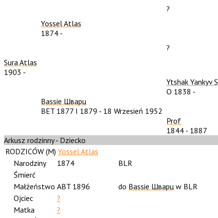
?
Yossel Atlas
1874
-
?
Sura Atlas
1903
-
Ytshak Yankyv 
O 1838
-
Bassie Шварц
BET 1877 I 1879
-
18 Wrzesień 1952
Prof
1844
-
1887
Arkusz rodzinny - Dziecko
RODZICÓW (
M
)
Yossel Atlas
Narodziny
1874
BLR
Śmierć
Małżeństwo
ABT 1896
do
Bassie Шварц
w BLR
Ojciec
?
Matka
?