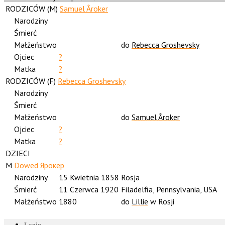
RODZICÓW (
M
)
Samuel Âroker
Narodziny
Śmierć
Małżeństwo
do
Rebecca Groshevsky
Ojciec
?
Matka
?
RODZICÓW (
F
)
Rebecca Groshevsky
Narodziny
Śmierć
Małżeństwo
do
Samuel Âroker
Ojciec
?
Matka
?
DZIECI
M
Dowed Ярокер
Narodziny
15 Kwietnia 1858
Rosja
Śmierć
11 Czerwca 1920
Filadelfia, Pennsylvania, USA
Małżeństwo
1880
do
Lillie
w Rosji
Login