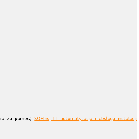
utera za pomocą
SOFIns, IT automatyzacja i obsługa instalacji