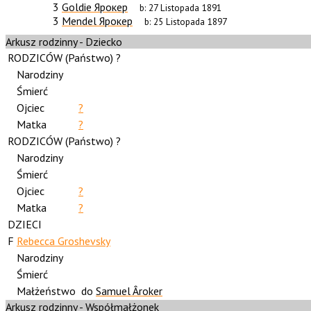
3
Goldie Ярокер
b:
27 Listopada 1891
3
Mendel Ярокер
b:
25 Listopada 1897
Arkusz rodzinny - Dziecko
RODZICÓW (
Państwo
) ?
Narodziny
Śmierć
Ojciec
?
Matka
?
RODZICÓW (
Państwo
) ?
Narodziny
Śmierć
Ojciec
?
Matka
?
DZIECI
F
Rebecca Groshevsky
Narodziny
Śmierć
Małżeństwo
do
Samuel Âroker
Arkusz rodzinny - Współmałżonek