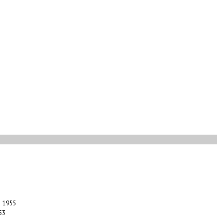
a 1955
53