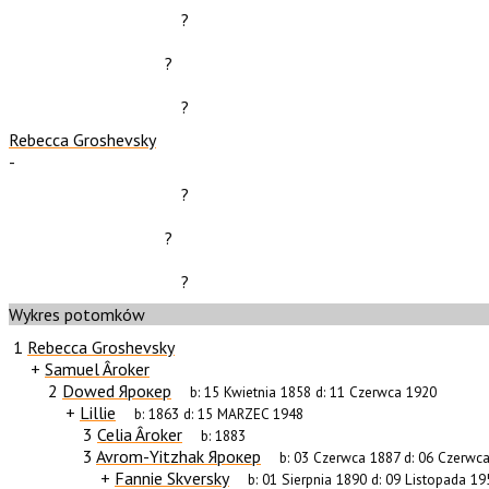
?
?
?
Rebecca Groshevsky
-
?
?
?
Wykres potomków
1
Rebecca Groshevsky
+
Samuel Âroker
2
Dowed Ярокер
b:
15 Kwietnia 1858
d:
11 Czerwca 1920
+
Lillie
b:
1863
d:
15 MARZEC 1948
3
Celia Âroker
b:
1883
3
Avrom-Yitzhak Ярокер
b:
03 Czerwca 1887
d:
06 Czerwc
+
Fannie Skversky
b:
01 Sierpnia 1890
d:
09 Listopada 19