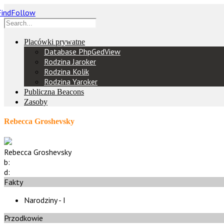
Placówki prywatne
Database PhpGedView
Rodzina Jaroker
Rodzina Kolik
Rodzina Yaroker
Publiczna Beacons
Zasoby
Rebecca Groshevsky
Rebecca Groshevsky
b:
d:
Fakty
Narodziny - I
Przodkowie