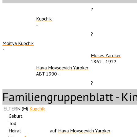
?
Kupchik
-
?
Moitya Kupchik
-
Moses Yaroker
1862
-
1922
Hava Moyseevich Yaroker
ABT 1900
-
?
Familiengruppenblatt - Ki
ELTERN (
M
)
Kupchik
Geburt
Tod
Heirat
auf
Hava Moyseevich Yaroker