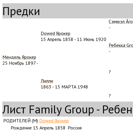
Предки
Сэмюэл Âro
-
Dowed Ярокер
15 Апрель 1858
-
11 Июнь 1920
Ребекка Gr
-
Мендель Ярокер
25 Ноябрь 1897
-
?
Лилли
1863
-
15 МАРТА 1948
?
Лист Family Group - Ребе
РОДИТЕЛЕЙ (
M
)
Dowed Ярокер
Рождение
15 Апрель 1858
Россия