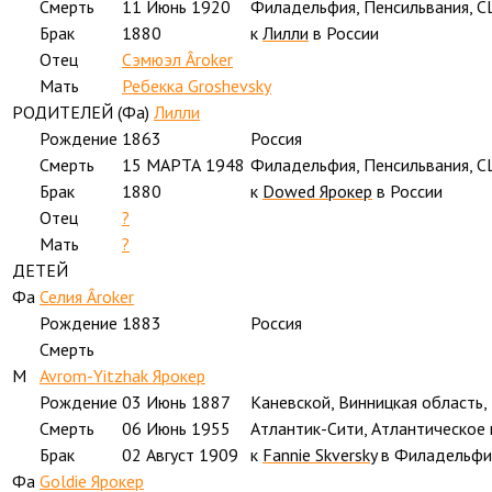
Смерть
11 Июнь 1920
Филадельфия, Пенсильвания, 
Брак
1880
к
Лилли
в России
Отец
Сэмюэл Âroker
Мать
Ребекка Groshevsky
РОДИТЕЛЕЙ (
Фа
)
Лилли
Рождение
1863
Россия
Смерть
15 МАРТА 1948
Филадельфия, Пенсильвания, 
Брак
1880
к
Dowed Ярокер
в России
Отец
?
Мать
?
ДЕТЕЙ
Фа
Селия Âroker
Рождение
1883
Россия
Смерть
M
Avrom-Yitzhak Ярокер
Рождение
03 Июнь 1887
Каневской, Винницкая область,
Смерть
06 Июнь 1955
Атлантик-Сити, Атлантическое
Брак
02 Август 1909
к
Fannie Skversky
в Филадельфи
Фа
Goldie Ярокер