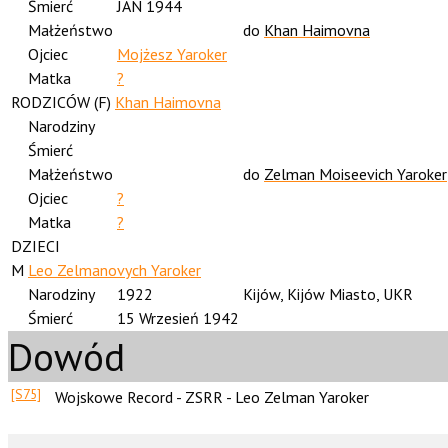
Śmierć
JAN 1944
Małżeństwo
do
Khan Haimovna
Ojciec
Mojżesz Yaroker
Matka
?
RODZICÓW (
F
)
Khan Haimovna
Narodziny
Śmierć
Małżeństwo
do
Zelman Moiseevich Yaroker
Ojciec
?
Matka
?
DZIECI
M
Leo Zelmanovych Yaroker
Narodziny
1922
Kijów, Kijów Miasto, UKR
Śmierć
15 Wrzesień 1942
Dowód
[S75]
Wojskowe Record - ZSRR - Leo Zelman Yaroker