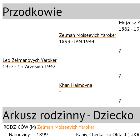
Przodkowie
Mojżesz Y
1862
-
19
Zelman Moiseevich Yaroker
1899
-
JAN 1944
?
Leo Zelmanovych Yaroker
1922
-
15 Wrzesień 1942
?
Khan Haimovna
-
?
Arkusz rodzinny - Dziecko
RODZICÓW (
M
)
Zelman Moiseevich Yaroker
Narodziny
1899
Kaniv, Cherkas'ka Oblast ', UKR