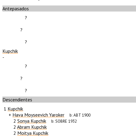
Antepasados
?
?
?
Kupchik
-
?
?
?
Descendientes
1
Kupchik
+
Hava Moyseevich Yaroker
b:
ABT 1900
2
Sonya Kupchik
b:
SOBRE 1932
2
Abram Kupchik
2
Moitya Kupchik