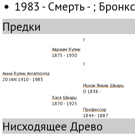
1983 - Смерть - ;
Бронкс
Предки
?
Авраам Кулик
1875
-
1930
?
Анна Кулик Avramovna
20 JAN 1910
-
1983
Ицхак Янкив Шварц
О 1838
-
Хася Шварц
1870
-
1925
Профессор
1844
-
1887
Нисходящее Древо