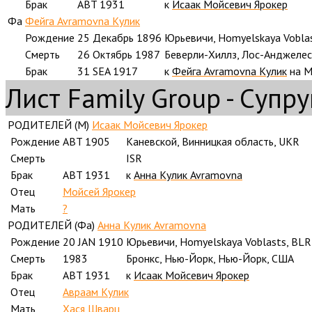
Брак
ABT 1931
к
Исаак Мойсевич Ярокер
Фа
Фейга Avramovna Кулик
Рождение
25 Декабрь 1896
Юрьевичи, Homyelskaya Vobla
Смерть
26 Октябрь 1987
Беверли-Хиллз, Лос-Анджелес
Брак
31 SEA 1917
к
Фейга Avramovna Кулик
на М
Лист Family Group - Супру
РОДИТЕЛЕЙ (
M
)
Исаак Мойсевич Ярокер
Рождение
ABT 1905
Каневской, Винницкая область, UKR
Смерть
ISR
Брак
ABT 1931
к
Анна Кулик Avramovna
Отец
Мойсей Ярокер
Мать
?
РОДИТЕЛЕЙ (
Фа
)
Анна Кулик Avramovna
Рождение
20 JAN 1910
Юрьевичи, Homyelskaya Voblasts, BLR
Смерть
1983
Бронкс, Нью-Йорк, Нью-Йорк, США
Брак
ABT 1931
к
Исаак Мойсевич Ярокер
Отец
Авраам Кулик
Мать
Хася Шварц