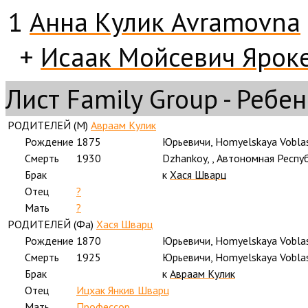
1
Анна Кулик Avramovna
+
Исаак Мойсевич Ярок
Лист Family Group - Ребе
РОДИТЕЛЕЙ (
M
)
Авраам Кулик
Рождение
1875
Юрьевичи, Homyelskaya Vobla
Смерть
1930
Dzhankoy, , Автономная Респ
Брак
к
Хася Шварц
Отец
?
Мать
?
РОДИТЕЛЕЙ (
Фа
)
Хася Шварц
Рождение
1870
Юрьевичи, Homyelskaya Vobla
Смерть
1925
Юрьевичи, Homyelskaya Vobla
Брак
к
Авраам Кулик
Отец
Ицхак Янкив Шварц
Мать
Профессор