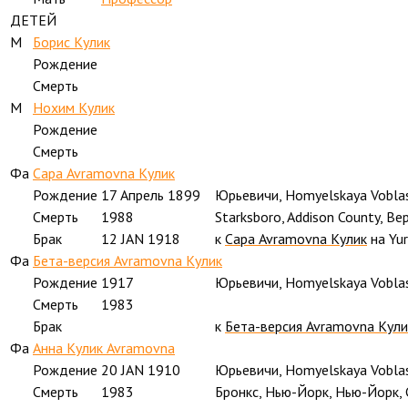
ДЕТЕЙ
M
Борис Кулик
Рождение
Смерть
M
Нохим Кулик
Рождение
Смерть
Фа
Сара Avramovna Кулик
Рождение
17 Апрель 1899
Юрьевичи, Homyelskaya Vobla
Смерть
1988
Starksboro, Addison County, В
Брак
12 JAN 1918
к
Сара Avramovna Кулик
на Yu
Фа
Бета-версия Avramovna Кулик
Рождение
1917
Юрьевичи, Homyelskaya Vobla
Смерть
1983
Брак
к
Бета-версия Avramovna Кули
Фа
Анна Кулик Avramovna
Рождение
20 JAN 1910
Юрьевичи, Homyelskaya Vobla
Смерть
1983
Бронкс, Нью-Йорк, Нью-Йорк,