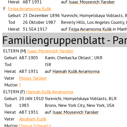
Heirat
ABT 1931
auf
Isaac Moysevich Yaroker
F
Fejga Avramovna Kulik
Geburt
25 Dezember 1896
Yurevichi, Homyelskaya Voblasts, 
Tod
26 Oktober 1987
Beverly Hills, Los Angeles County, 
Heirat
31 SEA 1917
auf
Fejga Avramovna Kulik
in Manh
Familiengruppenblatt - Pa
ELTERN (
M
)
Isaac Moysevich Yaroker
Geburt
ABT 1905
Kaniv, Cherkas'ka Oblast ', UKR
Tod
ISR
Heirat
ABT 1931
auf
Hannah Kulik Avramovna
Vater
Moses Yaroker
Mutter
?
ELTERN (
F
)
Hannah Kulik Avramovna
Geburt
20 JAN 1910
Yurevichi, Homyelskaya Voblasts, BLR
Tod
1983
Bronx, New York City, New York, USA
Heirat
ABT 1931
auf
Isaac Moysevich Yaroker
Vater
Abraham Kulik
Mutter
Chasya Schwartz