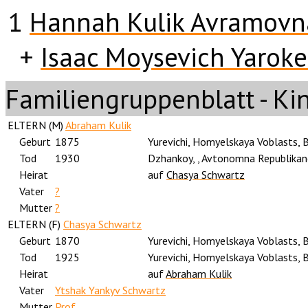
1
Hannah Kulik Avramovn
+
Isaac Moysevich Yaroke
Familiengruppenblatt - Ki
ELTERN (
M
)
Abraham Kulik
Geburt
1875
Yurevichi, Homyelskaya Voblasts, 
Tod
1930
Dzhankoy, , Avtonomna Republikan
Heirat
auf
Chasya Schwartz
Vater
?
Mutter
?
ELTERN (
F
)
Chasya Schwartz
Geburt
1870
Yurevichi, Homyelskaya Voblasts, 
Tod
1925
Yurevichi, Homyelskaya Voblasts, 
Heirat
auf
Abraham Kulik
Vater
Ytshak Yankyv Schwartz
Mutter
Prof