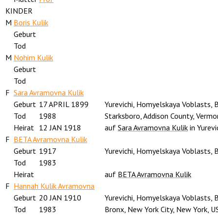
KINDER
M
Boris Kulik
Geburt
Tod
M
Nohim Kulik
Geburt
Tod
F
Sara Avramovna Kulik
Geburt
17 APRIL 1899
Yurevichi, Homyelskaya Voblasts, 
Tod
1988
Starksboro, Addison County, Vermo
Heirat
12 JAN 1918
auf
Sara Avramovna Kulik
in Yurev
F
BETA Avramovna Kulik
Geburt
1917
Yurevichi, Homyelskaya Voblasts, 
Tod
1983
Heirat
auf
BETA Avramovna Kulik
F
Hannah Kulik Avramovna
Geburt
20 JAN 1910
Yurevichi, Homyelskaya Voblasts, 
Tod
1983
Bronx, New York City, New York, U