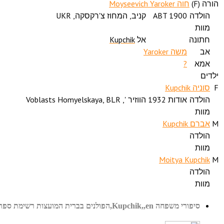
הורה (
F
)
חוה Moyseevich Yaroker
הולדה
ABT 1900
קניב, המחוז צ'רקסקה, UKR
מוות
חתונה
אל
Kupchik
אב
משה Yaroker
אמא
?
ילדים
F
סוניה Kupchik
הולדה
אודות 1932
הווזיר ', Voblasts Homyelskaya, BLR
מוות
M
אברם Kupchik
הולדה
מוות
Moitya Kupchik
M
הולדה
מוות
סיפורי משפחה Kupchik,,en,הפולנים בברית המועצות רשימת ספרים,,en