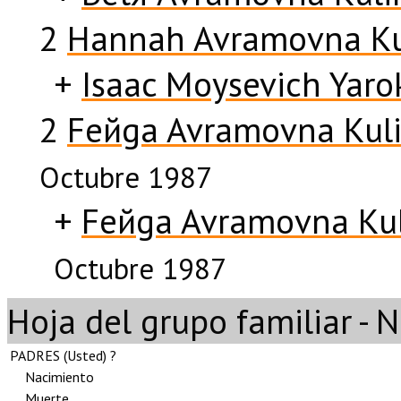
2
Hannah Avramovna Ku
+
Isaac Moysevich Yaro
2
Feйga Avramovna Kul
Octubre 1987
+
Feйga Avramovna Kul
Octubre 1987
Hoja del grupo familiar - 
PADRES (
Usted
) ?
Nacimiento
Muerte