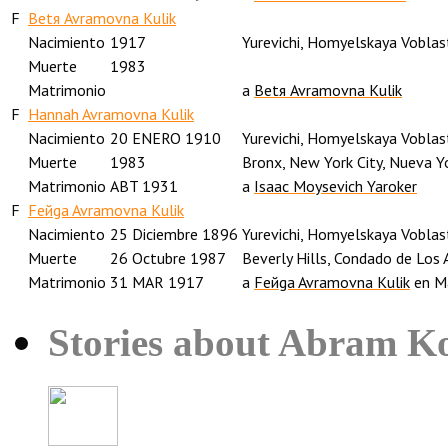
F
Betя Avramovna Kulik
Nacimiento
1917
Yurevichi, Homyelskaya Voblas
Muerte
1983
Matrimonio
a
Betя Avramovna Kulik
F
Hannah Avramovna Kulik
Nacimiento
20 ENERO 1910
Yurevichi, Homyelskaya Voblas
Muerte
1983
Bronx, New York City, Nueva Yo
Matrimonio
ABT 1931
a
Isaac Moysevich Yaroker
F
Feйga Avramovna Kulik
Nacimiento
25 Diciembre 1896
Yurevichi, Homyelskaya Voblas
Muerte
26 Octubre 1987
Beverly Hills, Condado de Los A
Matrimonio
31 MAR 1917
a
Feйga Avramovna Kulik
en M
Stories about Abram Ko