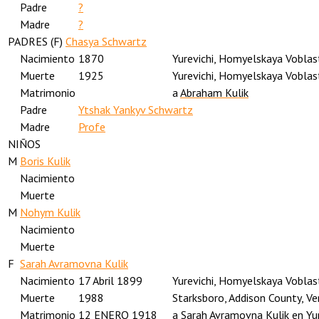
Padre
?
Madre
?
PADRES (
F
)
Chasya Schwartz
Nacimiento
1870
Yurevichi, Homyelskaya Voblas
Muerte
1925
Yurevichi, Homyelskaya Voblas
Matrimonio
a
Abraham Kulik
Padre
Ytshak Yankyv Schwartz
Madre
Profe
NIÑOS
M
Boris Kulik
Nacimiento
Muerte
M
Nohym Kulik
Nacimiento
Muerte
F
Sarah Avramovna Kulik
Nacimiento
17 Abril 1899
Yurevichi, Homyelskaya Voblas
Muerte
1988
Starksboro, Addison County, V
Matrimonio
12 ENERO 1918
a
Sarah Avramovna Kulik
en Yu