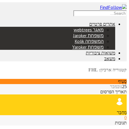
אתרים פרטיים
מאגר webtrees
משפחת Jaroker
המשפחה Kolik
משפחת Yaroker
משואות ציבוריות
משאב
קטגוריה ארכיון: FHL
סָעִיף
25
נובמבר
תאריך הפרסום
מְחַבֵּר
0
תגובות