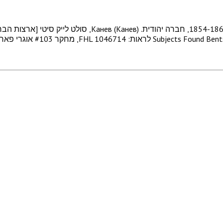
קנב 1854-1861 לראות: FHL 1046553, מחקר #92 אוגרי פאריש,
Subjects Found Bent