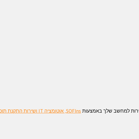
שירות למחשב שלך באמצעות
SOFIns, אוטומציה IT ושירות התקנת תוכנה שפותחה על ידי ג'ון Jaroker.