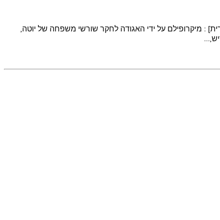
 1854-1861, חברה יהודית. Канев (Канев), סולט לייק סיטי [ארצות הברית] : מיקרופילם על ידי האגודה לחקר שורשי משפחה של יוטה,