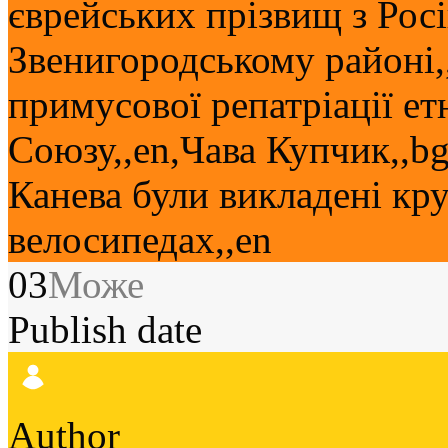
єврейських прізвищ з Росі
Звенигородському районі,
примусової репатріації ет
Союзу,,en,Чава Купчик,,b
Канева були викладені кру
велосипедах,,en
03
Може
Publish date
Author