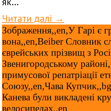
як…
Читати далі →
Зображення,,en,У Гарі є 
вона,,en,Beiber Словник с
єврейських прізвищ з Росі
Звенигородському районі,
примусової репатріації ет
Союзу,,en,Чава Купчик,,b
Канева були викладені кру
велосипедах,,en