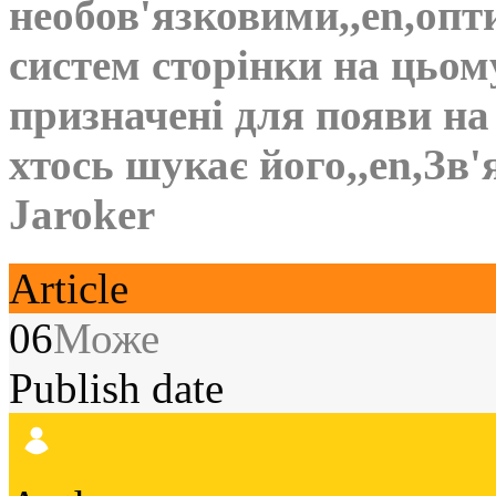
необов'язковими,,en,опт
систем сторінки на цьому
призначені для появи на
хтось шукає його,,en,Зв'
Jaroker
Article
06
Може
Publish date