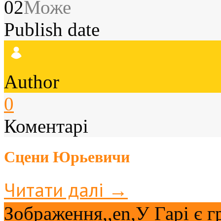
02
Може
Publish date
Author
0
Коментарі
Сцени Юрьевичи
Читати далі →
Зображення,,en,У Гарі є 