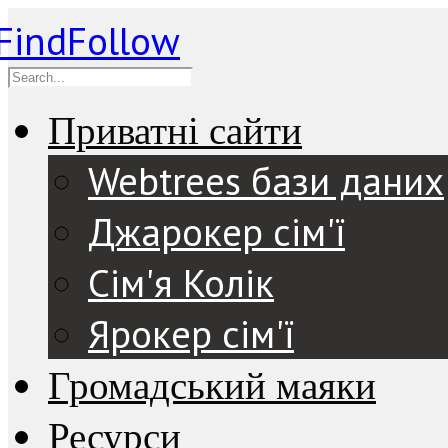
Приватні сайти
Webtrees бази даних
Джарокер сім'ї
Сім'я Колік
Ярокер сім'ї
Громадський маяки
Ресурси