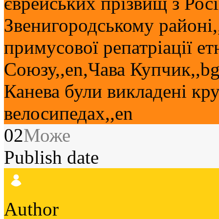
єврейських прізвищ з Росі
Звенигородському районі,
примусової репатріації ет
Союзу,,en,Чава Купчик,,b
Канева були викладені кру
велосипедах,,en
02
Може
Publish date
Author