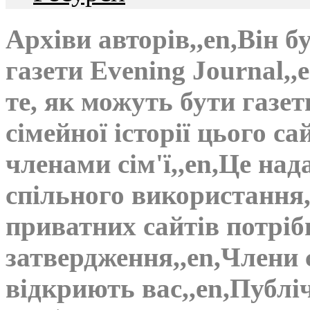
Архіви авторів,,en,Він
газети Evening Journal,,
те, як можуть бути газет
сімейної історії цього с
членами сім'ї,,en,Це над
спільного використання,
приватних сайтів потріб
затвердження,,en,Члени с
відкриють вас,,en,Публі