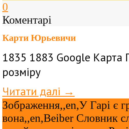
0
Коментарі
Карти Юрьевичи
1835 1883 Google Карта Г
розміру
Читати далі →
Зображення,,en,У Гарі є 
вона,,en,Beiber Словник с