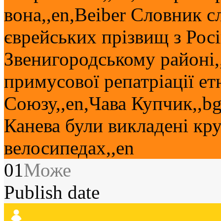
вона,,en,Beiber Словник с
єврейських прізвищ з Росі
Звенигородському районі,
примусової репатріації ет
Союзу,,en,Чава Купчик,,b
Канева були викладені кру
велосипедах,,en
01
Може
Publish date