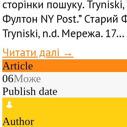
сторінки пошуку. Tryniski
Фултон NY Post.” Старий 
Tryniski, n.d. Мережа. 17…
Читати далі →
Article
06
Може
Publish date
Author