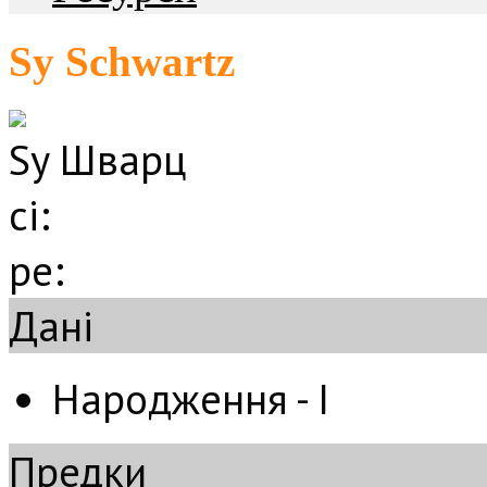
Sy Schwartz
Sy Шварц
сі:
ре:
Дані
Народження - І
Предки