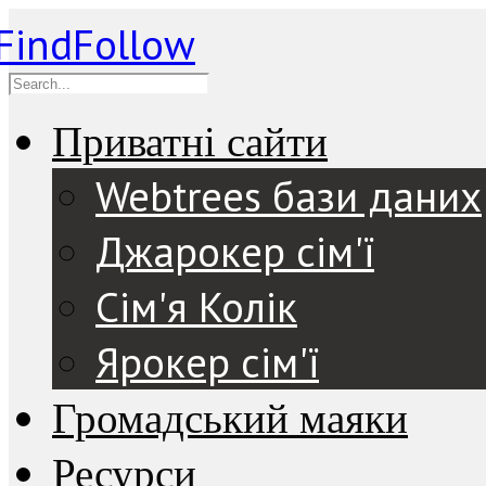
Приватні сайти
Webtrees бази даних
Джарокер сім'ї
Сім'я Колік
Ярокер сім'ї
Громадський маяки
Ресурси