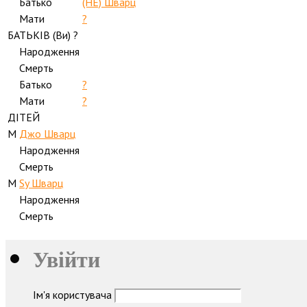
Батько
(HE) Шварц
Мати
?
БАТЬКІВ (
Ви
) ?
Народження
Смерть
Батько
?
Мати
?
ДІТЕЙ
M
Джо Шварц
Народження
Смерть
M
Sy Шварц
Народження
Смерть
Увійти
Ім'я користувача