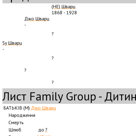
(HE) Шварц
1868
-
1928
Джо Шварц
-
?
Sy Шварц
-
?
?
?
Лист Family Group - Дити
БАТЬКІВ (
M
)
Джо Шварц
Народження
Смерть
Шлюб
до
?