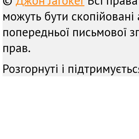
©
Джон Jaroker
Всі права
можуть бути скопійовані 
попередньої письмової з
прав.
Розгорнуті і підтримуєть