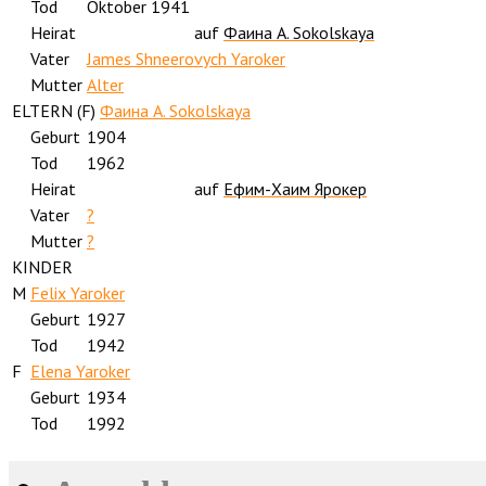
Tod
Oktober 1941
Heirat
auf
Фаина А. Sokolskaya
Vater
James Shneerovych Yaroker
Mutter
Alter
ELTERN (
F
)
Фаина А. Sokolskaya
Geburt
1904
Tod
1962
Heirat
auf
Ефим-Хаим Ярокер
Vater
?
Mutter
?
KINDER
M
Felix Yaroker
Geburt
1927
Tod
1942
F
Elena Yaroker
Geburt
1934
Tod
1992