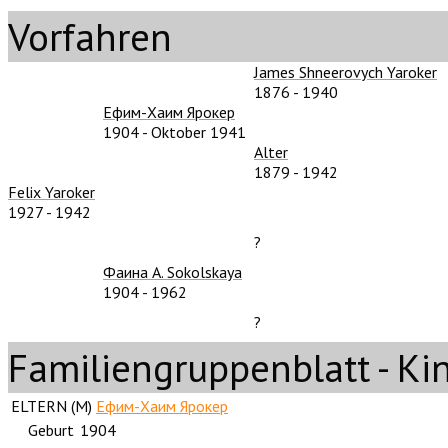
Vorfahren
James Shneerovych Yaroker
1876
-
1940
Ефим-Хаим Ярокер
1904
-
Oktober 1941
Alter
1879
-
1942
Felix Yaroker
1927
-
1942
?
Фаина А. Sokolskaya
1904
-
1962
?
Familiengruppenblatt - Ki
ELTERN (
M
)
Ефим-Хаим Ярокер
Geburt
1904