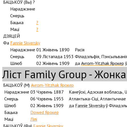
БАЦЬКОЎ (
Вы
) ?
Нараджэнне
Смерць
Бацька
?
Маці
?
ДЗЯЦЕЙ
Фа
Fannie Skversky
Нараджэнне
01 Жнівень 1890
Расія
Смерць
09 Лістапада 1953
Філадэльфія, Пэнсыльвані
Шлюб
02 Жнівень 1909
да
Avrom-Yitzhak Ярокер
Ліст Family Group - Жонка
БАЦЬКОЎ (
M
)
Avrom-Yitzhak Ярокер
Нараджэнне
03 Чэрвень 1887
Канеўскі, Адэская вобласць, 
Смерць
06 Чэрвень 1955
Атлантыка-Сіці, Атлантычнае
Шлюб
02 Жнівень 1909
да
Fannie Skversky
ў Філадэль
Бацька
Dowed Ярокер
Маці
Лілі
БАЦЬКОЎ (
Фа
)
Fannie Skversky