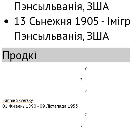
Пэнсыльванія, ЗША
13 Сьнежня 1905 - Імігр
Пэнсыльванія, ЗША
Продкі
?
?
?
Fannie Skversky
01 Жнівень 1890
-
09 Лістапада 1953
?
?