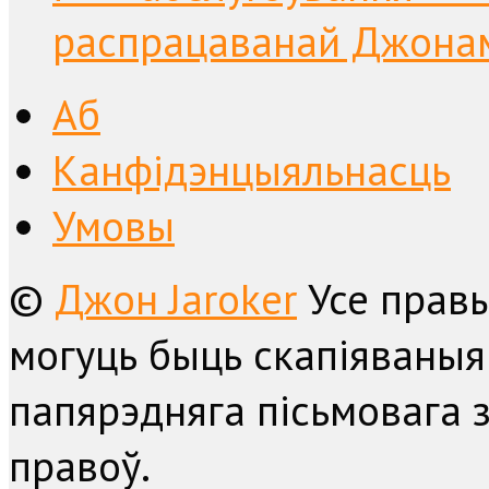
распрацаванай Джонам 
Аб
Канфідэнцыяльнасць
Умовы
©
Джон Jaroker
Усе прав
могуць быць скапіяваныя
папярэдняга пісьмовага з
правоў.