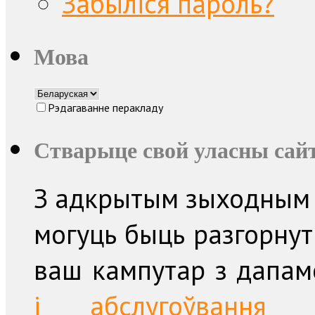
Забыліся пароль?
Мова
Рэдагаванне перакладу
Стварыце свой уласны сайт
З адкрытым зыходным 
могуць быць разгорнут
ваш кампутар з дапа
і абслугоўвання п