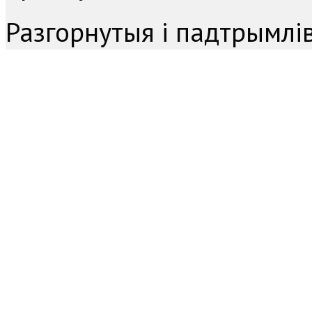
Разгорнутыя і падтрымл