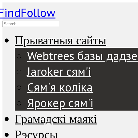
Прыватныя сайты
Webtrees базы дадз
Jaroker сям'і
Сям'я коліка
Ярокер сям'і
Грамадскі маякі
Рэсурсы