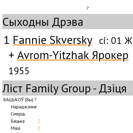
?
Сыходны Дрэва
1
Fannie Skversky
сі:
01 Ж
+
Avrom-Yitzhak Ярокер
1955
Ліст Family Group - Дзіця
БАЦЬКОЎ (
Вы
) ?
Нараджэнне
Смерць
Бацька
?
Маці
?