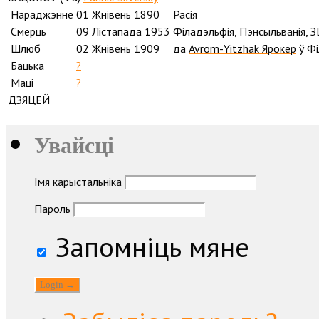
Нараджэнне
01 Жнівень 1890
Расія
Смерць
09 Лістапада 1953
Філадэльфія, Пэнсыльванія, 
Шлюб
02 Жнівень 1909
да
Avrom-Yitzhak Ярокер
ў Ф
Бацька
?
Маці
?
ДЗЯЦЕЙ
Увайсці
Імя карыстальніка
Пароль
Запомніць мяне