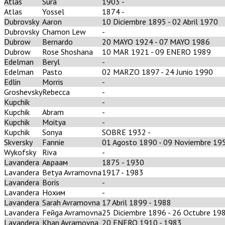
Atlas
Sura
1903 -
Atlas
Yossel
1874 -
Dubrovsky
Aaron
10 Diciembre 1895 - 02 Abril 1970
Dubrovsky
Chamon Lew
-
Dubrow
Bernardo
20 MAYO 1924 - 07 MAYO 1986
Dubrow
Rose Shoshana
10 MAR 1921 - 09 ENERO 1989
Edelman
Beryl
-
Edelman
Pasto
02 MARZO 1897 - 24 Junio 1990
Edlin
Morris
-
Groshevsky
Rebecca
-
Kupchik
-
Kupchik
Abram
-
Kupchik
Moitya
-
Kupchik
Sonya
SOBRE 1932 -
Skversky
Fannie
01 Agosto 1890 - 09 Noviembre 19
Wykofsky
Riva
-
Lavandera
Авраам
1875 - 1930
Lavandera
Betya Avramovna
1917 - 1983
Lavandera
Boris
-
Lavandera
Нохим
-
Lavandera
Sarah Avramovna
17 Abril 1899 - 1988
Lavandera
Feйga Avramovna
25 Diciembre 1896 - 26 Octubre 19
Lavandera
Khan Avramovna
20 ENERO 1910 - 1983