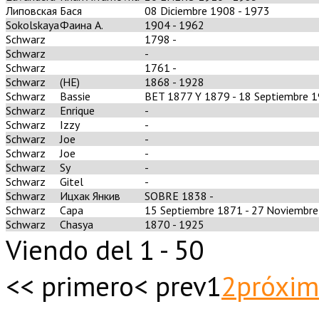
Липовская
Бася
08 Diciembre 1908 - 1973
Sokolskaya
Фаина А.
1904 - 1962
Schwarz
1798 -
Schwarz
-
Schwarz
1761 -
Schwarz
(HE)
1868 - 1928
Schwarz
Bassie
BET 1877 Y 1879 - 18 Septiembre 
Schwarz
Enrique
-
Schwarz
Izzy
-
Schwarz
Joe
-
Schwarz
Joe
-
Schwarz
Sy
-
Schwarz
Gitel
-
Schwarz
Ицхак Янкив
SOBRE 1838 -
Schwarz
Сара
15 Septiembre 1871 - 27 Noviembr
Schwarz
Chasya
1870 - 1925
Viendo del 1 - 50
<< primero
< prev
1
2
próxim